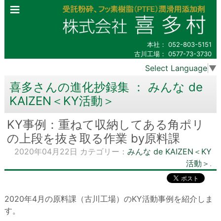
本社：
052-803-5151
古川工場：
0577-73-3730
Select Language
▼
喜多さんの進化抄録集 ： みんな de
KAIZEN＜KY活動＞
KY事例：重ねて収納してある角ポリ
の上段を抜き取る作業 by原料課
2020年04月22日
カテゴリー：
みんな de KAIZEN＜KY
活動＞
.
2020年4月の原料課（古川工場）のKY活動事例を紹介しま
す。