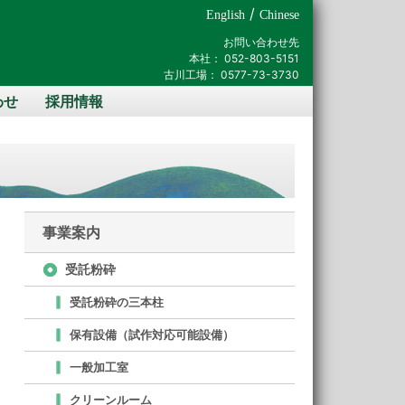
/
English
Chinese
お問い合わせ先
本社：
052-803-5151
古川工場：
0577-73-3730
わせ
採用情報
事業案内
受託粉砕
受託粉砕の三本柱
保有設備（試作対応可能設備）
一般加工室
クリーンルーム