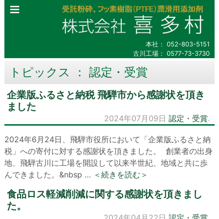
本社：
052-803-5151
古川工場：
0577-73-3730
トピックス ： 認定・受賞
企業版ふるさと納税 飛騨市から感謝状を頂き
ました
2024年07月09日
認定・受賞
.
2024年6月24日、飛騨市役所において「企業版ふるさと納
税」への寄付に対する感謝状を頂きました。 創業者の出身
地、飛騨古川に工場を開設して以来半世紀、地域と共に歩
んできました。&nbsp …
＜続きを読む＞
食品ロス軽減削減に関する感謝状を頂きまし
た。
2024年04月22日
認定・受賞
.